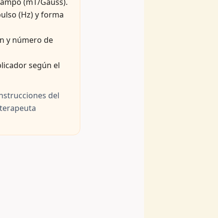
campo (mT/Gauss).
ulso (Hz) y forma
n y número de
licador según el
instrucciones del
 terapeuta