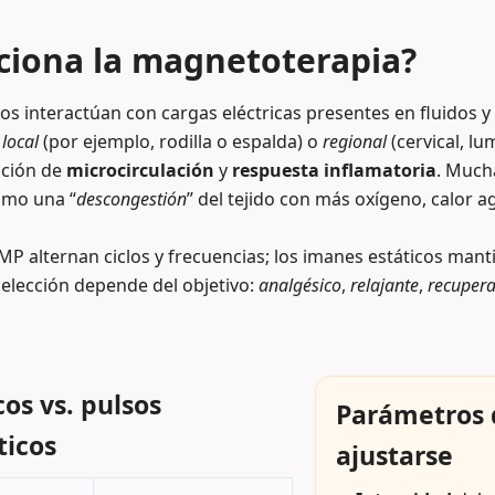
iona la magnetoterapia?
 interactúan con cargas eléctricas presentes en fluidos y c
n
local
(por ejemplo, rodilla o espalda) o
regional
(cervical, l
ción de
microcirculación
y
respuesta inflamatoria
. Much
omo una “
descongestión
” del tejido con más oxígeno, calor a
P alternan ciclos y frecuencias; los imanes estáticos man
a elección depende del objetivo:
analgésico
,
relajante
,
recupera
os vs. pulsos
Parámetros 
icos
ajustarse