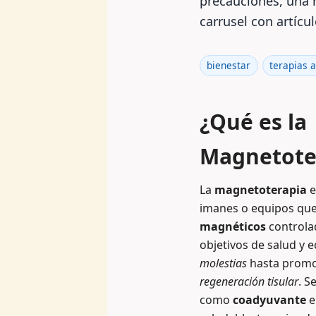
precauciones, una 
carrusel con artícu
bienestar
terapias a
¿Qué es la
Magnetote
La
magnetoterapia
e
imanes o equipos qu
magnéticos
controla
objetivos de salud y e
molestias
hasta promo
regeneración tisular
. S
como
coadyuvante
e