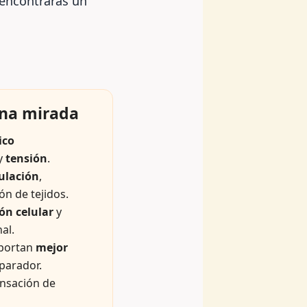
l encontrarás un
una mirada
ico
 y
tensión
.
ulación
,
ón de tejidos.
ón celular
y
al.
portan
mejor
parador.
nsación de