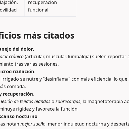
lajación,
recuperación
ovilidad
funcional
ficios más citados
nejo del dolor
.
olor crónico
(articular, muscular, lumbalgia) suelen reportar 
iento tras varias sesiones.
icrocirculación
.
 irrigado se nutre y “desinflama” con más eficiencia, lo que
más cómoda.
y recuperación
.
e
lesión de tejidos blandos
o
sobrecargas
, la magnetoterapia a
minuye rigidez y favorece la función.
escanso nocturno
.
as notan
mejor sueño
, menor inquietud nocturna y despert