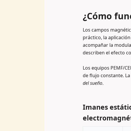
¿Cómo func
Los campos magnéticos
práctico, la aplicació
acompañar la modula
describen el efecto c
Los equipos PEMF/CEM
de flujo constante. L
del sueño
.
Imanes estátic
electromagnét