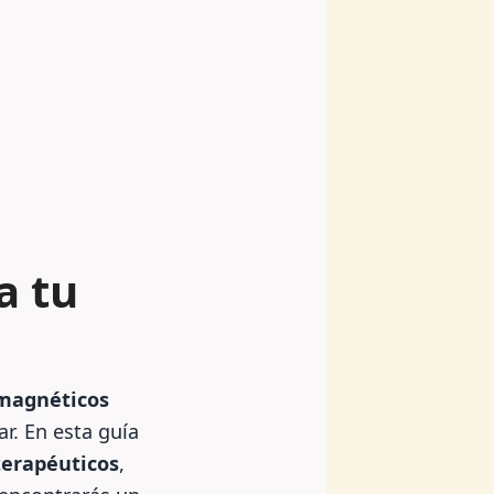
a tu
magnéticos
r. En esta guía
terapéuticos
,