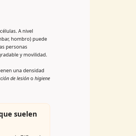
élulas. A nivel
umbar, hombro) puede
as personas
gradable y movilidad.
tienen una densidad
ción de lesión
o
higiene
que suelen