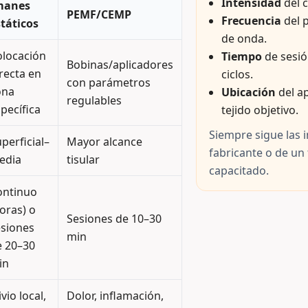
Intensidad
del 
manes
PEMF/CEMP
Frecuencia
del p
táticos
de onda.
olocación
Tiempo
de sesió
Bobinas/aplicadores
recta en
ciclos.
con parámetros
ona
Ubicación
del ap
regulables
pecífica
tejido objetivo.
Siempre sigue las 
perficial–
Mayor alcance
fabricante o de un
edia
tisular
capacitado.
ontinuo
oras) o
Sesiones de 10–30
esiones
min
e 20–30
in
ivio local,
Dolor, inflamación,