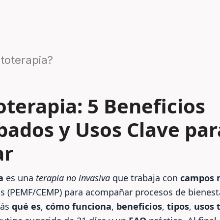
toterapia?
terapia: 5 Beneficios
ados y Usos Clave par
ar
a
es una
terapia no invasiva
que trabaja con
campos 
os (PEMF/CEMP) para acompañar procesos de bienesta
rás
qué es
,
cómo funciona
,
beneficios
,
tipos
,
usos 