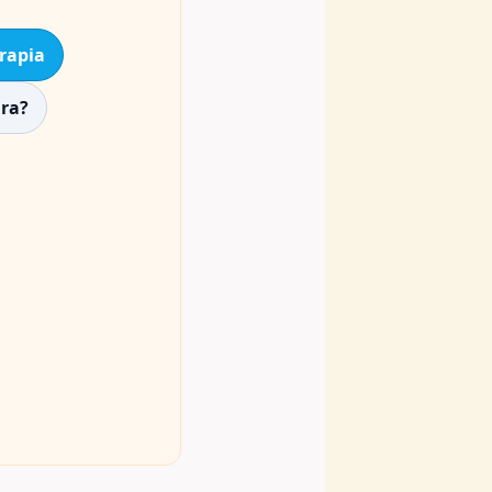
rapia
ura?