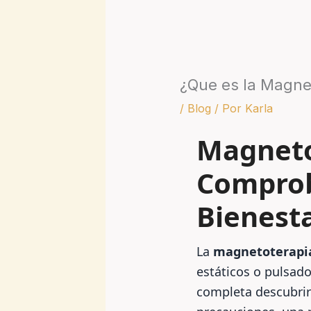
¿Que es la Magne
/
Blog
/ Por
Karla
Magneto
Comprob
Bienest
La
magnetoterapi
estáticos o pulsad
completa descubri