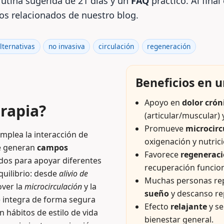
rutina sugerida de 21 días y un
FAQ
práctico. Al fina
los relacionados de nuestro blog.
lternativas
no invasiva
circulación
regeneración
Beneficios en 
Apoyo en
dolor crón
rapia?
(articular/muscular)
Promueve
microcirc
mplea la interacción de
oxigenación y nutrici
e generan
campos
Favorece
regeneraci
dos para apoyar diferentes
recuperación funcion
quilibrio: desde
alivio de
Muchas personas re
ver la
microcirculación
y la
sueño
y descanso re
e integra de forma segura
Efecto
relajante
y se
n hábitos de estilo de vida
bienestar general.