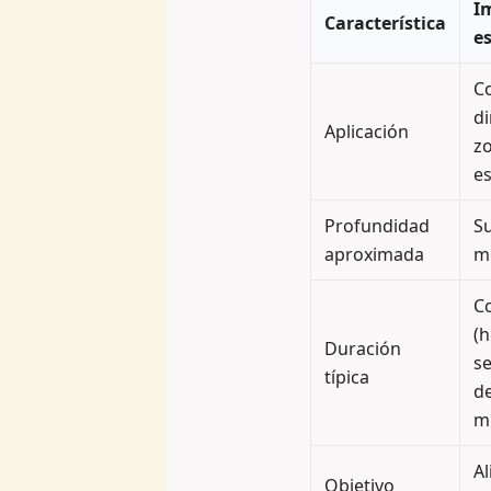
I
Característica
es
C
di
Aplicación
z
es
Profundidad
Su
aproximada
m
C
(h
Duración
s
típica
d
m
Al
Objetivo