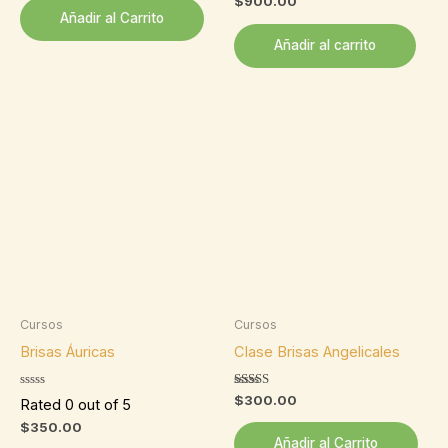
$
900.00
de 5
Añadir al Carrito
Añadir al carrito
Cursos
Cursos
Brisas Áuricas
Clase Brisas Angelicales
Valorado
$
300.00
Rated 0 out of 5
con
5.00
$
350.00
de 5
Añadir al Carrito