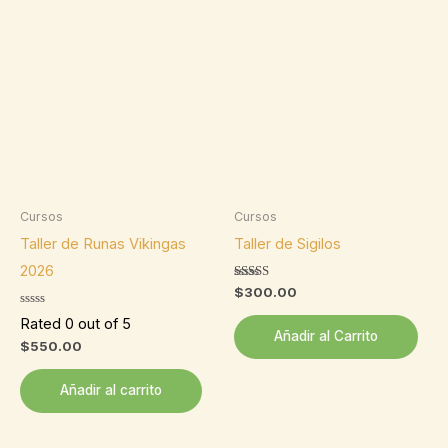
Cursos
Cursos
Taller de Runas Vikingas
Taller de Sigilos
2026
Valorado
$
300.00
con
5.00
Rated 0 out of 5
de 5
Añadir al Carrito
$
550.00
Añadir al carrito