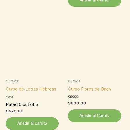
Cursos
Cursos
Curso de Letras Hebreas
Curso Flores de Bach
Valorado
$
600.00
Rated 0 out of 5
con
5.00
$
575.00
de 5
Añadir al Carrito
Añadir al carrito