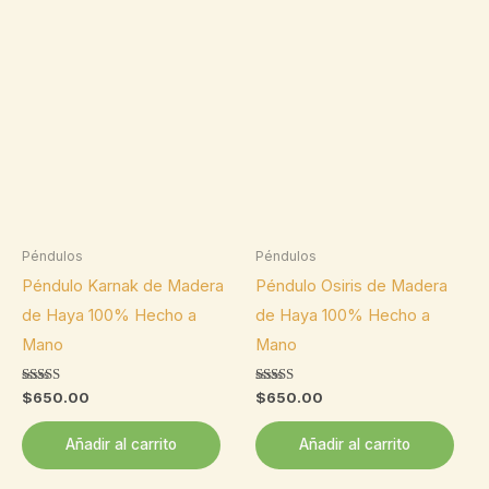
Péndulos
Péndulos
Péndulo Karnak de Madera
Péndulo Osiris de Madera
de Haya 100% Hecho a
de Haya 100% Hecho a
Mano
Mano
Valorado
Valorado
$
650.00
$
650.00
con
con
5.00
5.00
de 5
de 5
Añadir al carrito
Añadir al carrito