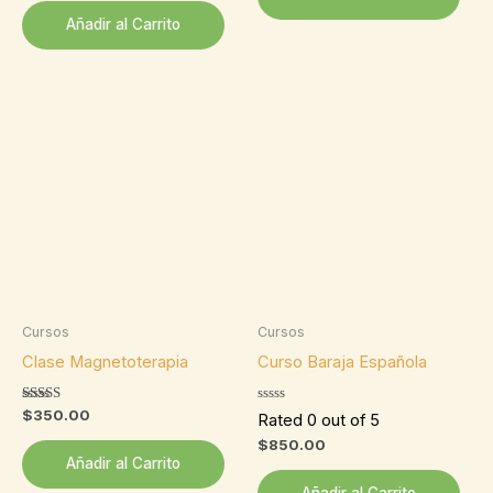
Añadir al Carrito
Cursos
Cursos
Clase Magnetoterapia
Curso Baraja Española
Valorado
$
350.00
Rated 0 out of 5
con
5.00
$
850.00
de 5
Añadir al Carrito
Añadir al Carrito