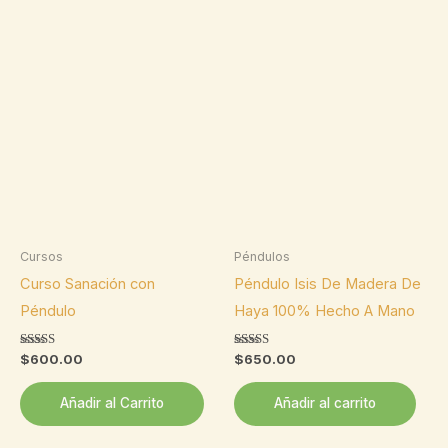
Cursos
Péndulos
Curso Sanación con
Péndulo Isis De Madera De
Péndulo
Haya 100% Hecho A Mano
Valorado
Valorado
$
600.00
$
650.00
con
con
5.00
5.00
de 5
de 5
Añadir al Carrito
Añadir al carrito