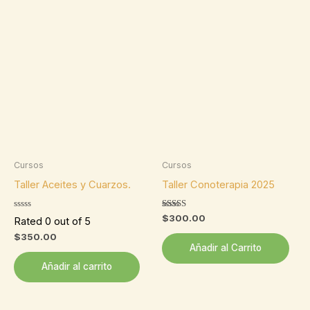
Cursos
Cursos
Taller Aceites y Cuarzos.
Taller Conoterapia 2025
Valorado
$
300.00
Rated 0 out of 5
con
5.00
$
350.00
de 5
Añadir al Carrito
Añadir al carrito