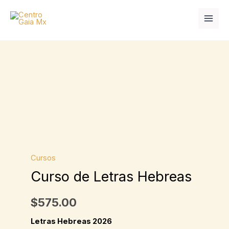
Ir
al
contenido
Curso
de
Letras
Hebreas
cantidad
Cursos
Curso de Letras Hebreas
$
575.00
Letras Hebreas 2026