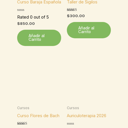
Curso Baraja Española
Taller de Sigilos
Valorado
$
300.00
Rated 0 out of 5
con
5.00
$
850.00
de 5
Añadir al
Carrito
Añadir al
Carrito
Cursos
Cursos
Curso Flores de Bach
Auriculoterapia 2026