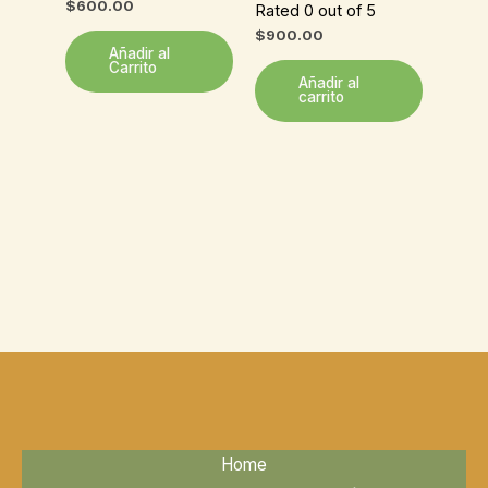
Valorado
$
600.00
Rated 0 out of 5
con
5.00
$
900.00
de 5
Añadir al
Carrito
Añadir al
carrito
Home