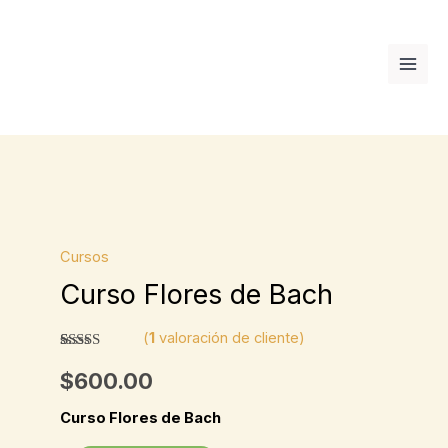
Ir
al
contenido
Curso
Flores
Cursos
de
Curso Flores de Bach
Bach
cantidad
(
1
valoración de cliente)
Valorado
1
con
5.00
de
$
600.00
5 en base a
valoración
de un
Curso Flores de Bach
cliente