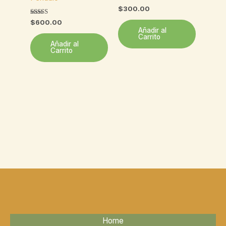
Valorado
$
300.00
con
5.00
Valorado
$
600.00
de 5
con
Añadir al
5.00
Carrito
de 5
Añadir al
Carrito
Home