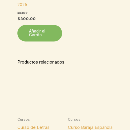
2025
Valorado
$
300.00
con
5.00
de 5
Añadir al
Carrito
Productos relacionados
Cursos
Cursos
Curso de Letras
Curso Baraja Española